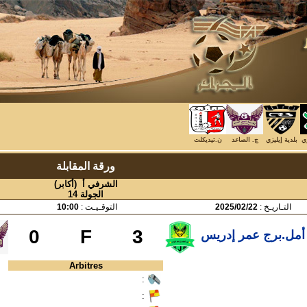
زي
بلدية إيليزي
ج. الصاعد
ن.تيديكلت
ورقة المقابلة
الشرفي أ (أكابر)
الجولة 14
التـاريـخ :
2025/02/22
التوقـيـت :
10:00
0
F
3
أمل.برج عمر إدريس
Arbitres
:
: