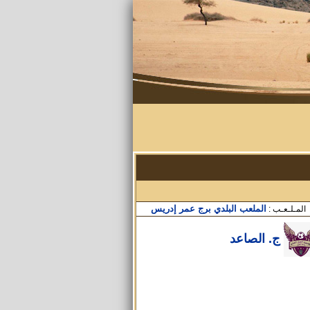
الملعب البلدي برج عمر إدريس
المـلـعـب :
ج. الصاعد